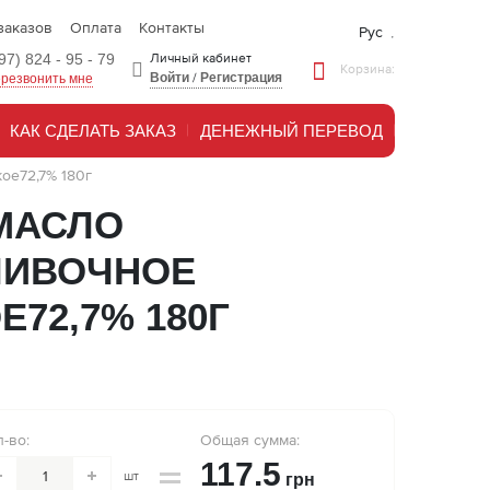
заказов
Оплата
Контакты
Рус
97) 824 - 95 - 79
Личный кабинет
Корзина:
Войти
/
Регистрация
резвонить мне
КАК СДЕЛАТЬ ЗАКАЗ
ДЕНЕЖНЫЙ ПЕРЕВОД
ое72,7% 180г
МАСЛО
ЛИВОЧНОЕ
72,7% 180Г
л-во:
Общая сумма:
117.5
шт
грн