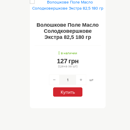
Волошкове Поле Масло
Солодковершкове
Экстра 82,5 180 гр
в наличии
127
грн
(Цена за шт)
шт
Купить