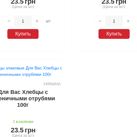
23.5
грн
23.5
грн
леты Галя Балувана
приготовления
на
стирки
(Цена за шт)
(Цена за шт)
я Балувана
ельное
иты от комаров
шт
Купить
Купить
УКРАИНА
Для Вас Хлебцы с
еничными отрубями
100г
в наличии
23.5
грн
(Цена за шт)