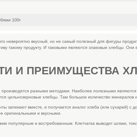
бями 100г
- это невероятно вкусный, но не самый полезный для фигуры проду
тиву такому продукту. И таковыми являются злаковые хлебцы. Они 
ТИ И ПРЕИМУЩЕСТВА Х
 производятся разными методами. Наиболее полезными являются т
ются цельнозерновые хлебцы. Там большое количество минералов и
нты запекают вместе, и получается аналог хлеба (или сухарей) с д
ее оригинальными и вкусными.
аким популярным и востребованным. Клетчатка выводит шлаки, токс