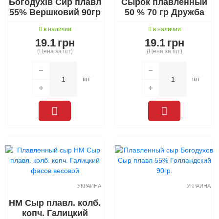
Богодухів Сир плавл
Сырок плавленный
55% Вершковий 90гр
50 % 70 гр Дружба
в наличии
в наличии
19.1
грн
19.1
грн
(Цена за шт)
(Цена за шт)
шт
шт
УКРАИНА
УКРАИНА
НМ Сыр плавл. колб.
копч. Галицкий