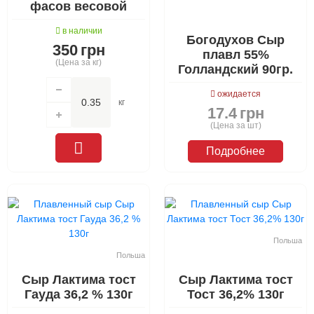
фасов весовой
в наличии
Богодухов Сыр
350
грн
плавл 55%
(Цена за кг)
Голландский 90гр.
ожидается
кг
17.4
грн
(Цена за шт)
Подробнее
Польша
Польша
Сыр Лактима тост
Сыр Лактима тост
Гауда 36,2 % 130г
Тост 36,2% 130г