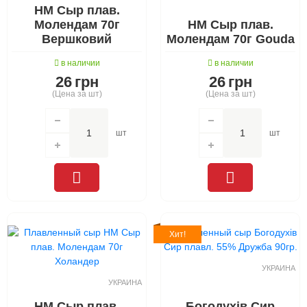
НМ Сыр плав.
Молендам 70г
НМ Сыр плав.
Вершковий
Молендам 70г Gouda
в наличии
в наличии
26
грн
26
грн
(Цена за шт)
(Цена за шт)
шт
шт
Хит!
УКРАИНА
УКРАИНА
НМ Сыр плав.
Богодухів Сир