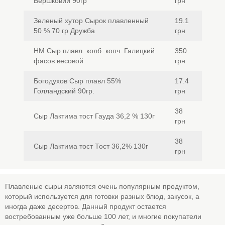
Вершковий 90гр
грн
Зеленый хутор Сырок плавленный
19.1
50 % 70 гр Дружба
грн
НМ Сыр плавл. колб. копч. Галицкий
350
фасов весовой
грн
Богодухов Сыр плавл 55%
17.4
Голландский 90гр.
грн
38
Сыр Лактима тост Гауда 36,2 % 130г
грн
38
Сыр Лактима тост Тост 36,2% 130г
грн
Плавленые сыры являются очень популярным продуктом,
который используется для готовки разных блюд, закусок, а
иногда даже десертов. Данный продукт остается
востребованным уже больше 100 лет, и многие покупатели