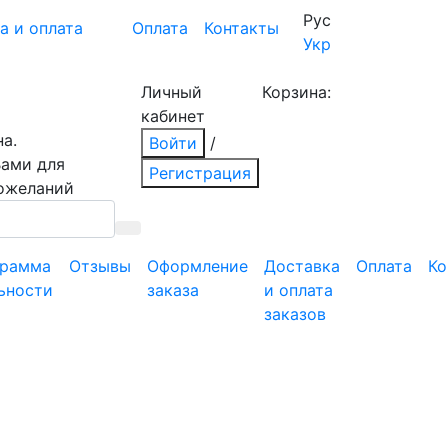
Рус
а и оплата
Оплата
Контакты
Укр
Личный
Корзина:
кабинет
а.
Войти
/
Вами для
Регистрация
пожеланий
грамма
Отзывы
Оформление
Доставка
Оплата
Ко
ьности
заказа
и оплата
заказов