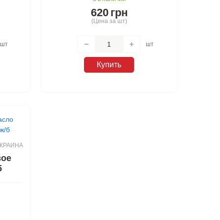
620
грн
(Цена за шт)
шт
шт
Купить
КРАИНА
вое
б