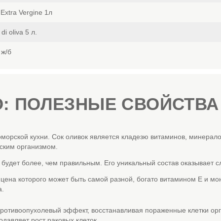
Extra Vergine 1л
 oliva 5 л.
ж/б
: ПОЛЕЗНЫЕ СВОЙСТВА
морской кухни. Сок оливок является кладезю витаминов, минерало
ским организмом.
 будет более, чем правильным. Его уникальный состав оказывает 
 цена которого может быть самой разной, богато витамином Е и 
а.
ротивоопухолевый эффект, восстанавливая пораженные клетки орг
одавляет рост раковых клеток.