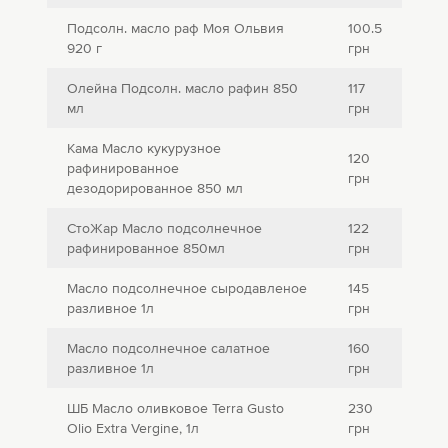
Подсолн. масло раф Моя Ольвия
100.5
920 г
грн
Олейна Подсолн. масло рафин 850
117
мл
грн
Кама Масло кукурузное
120
рафинированное
грн
дезодорированное 850 мл
СтоЖар Масло подсолнечное
122
рафинированное 850мл
грн
Масло подсолнечное сыродавленое
145
разливное 1л
грн
Масло подсолнечное салатное
160
разливное 1л
грн
ШБ Масло оливковое Terra Gusto
230
Olio Extra Vergine, 1л
грн