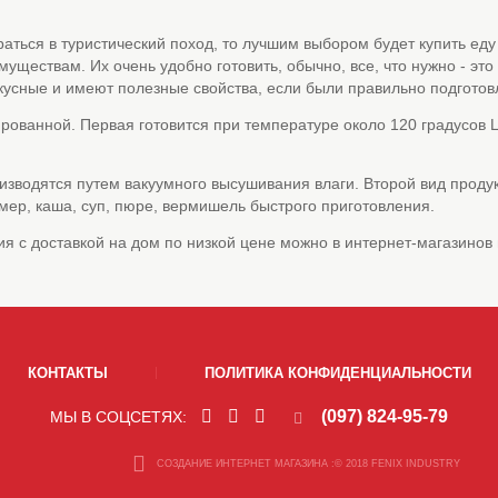
раться в туристический поход, то лучшим выбором будет купить ед
ществам. Их очень удобно готовить, обычно, все, что нужно - это
вкусные и имеют полезные свойства, если были правильно подгото
рованной. Первая готовится при температуре около 120 градусов Ц
зводятся путем вакуумного высушивания влаги. Второй вид продук
мер, каша, суп, пюре, вермишель быстрого приготовления.
я с доставкой на дом по низкой цене можно в интернет-магазинов 
КОНТАКТЫ
ПОЛИТИКА КОНФИДЕНЦИАЛЬНОСТИ
(097) 824-95-79
МЫ В СОЦСЕТЯХ:
СОЗДАНИЕ ИНТЕРНЕТ МАГАЗИНА
:© 2018 FENIX INDUSTRY
СОЗДА
САЙТА
: