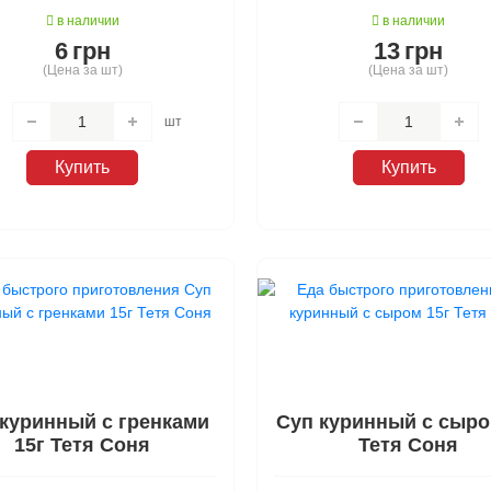
леты Галя Балувана
приготовления
на
стирки
в наличии
в наличии
6
грн
13
грн
я Балувана
ельное
иты от комаров
(Цена за шт)
(Цена за шт)
шт
Купить
Купить
куринный с гренками
Суп куринный с сыро
15г Тетя Соня
Тетя Соня