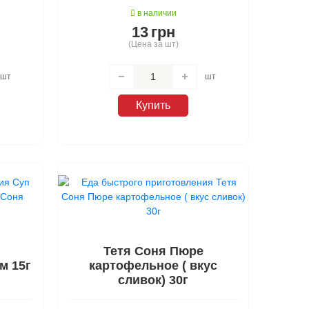
в наличии
13
грн
(Цена за шт)
шт
шт
Купить
Тетя Соня Пюре
м 15г
картофельное ( вкус
сливок) 30г