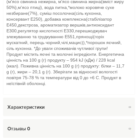
(м'ясо свинина нежирна, м'ясо свинина жирна(вмiст жиру
50%),м'ясо птицi), вода питна,*молоко коровяче сухе
незбиране(7%), сумiш посолочна(сiль кухонна,
консервант Е250), добавка комплексна(стабілізатор
Е450,декстроза, ароматизатор вершків,антиоксидант
Е300,регулятор кислотності Е330,перешкоджувач
злежуванню та грудкуванню Е551,прянощі(горіх
мускатний, перець чорний,чілі,мацис)),*порошок яєчний,
сiль кухонна. *До уваги споживачів чутливої групи!
Продукт містить яєчні та молочні інгредієнти. Енергетична
цінність на 100 g (г) продукту – 954 kJ (кДж) / 228 kcal
(ккал). Поживна цінність на 100 g (г) продукту: білки – 11,7
g (г), жири – 20,1 g (г). Зберігати за відносної вологості
повітря 75-78 % та температури від 0 до +6 С. Продукт в
неїстівній оболонці.
Характеристики
Отзывы
0