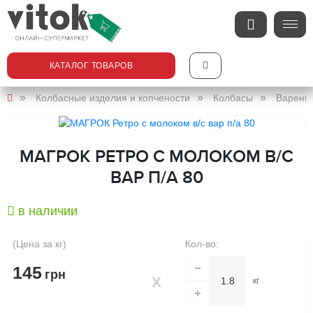
КАТАЛОГ ТОВАРОВ
Колбасные изделия и копчености
Колбасы
Варены
МАГРОК РЕТРО С МОЛОКОМ В/С
ВАР П/А 80
в наличии
(Цена за кг)
Кол-во:
145
грн
кг