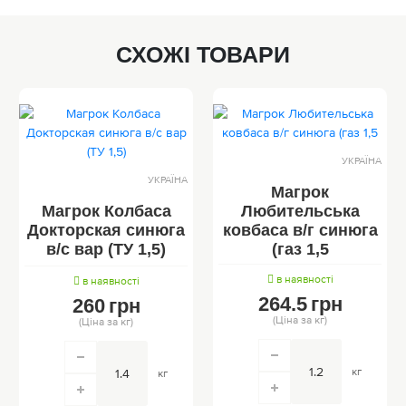
СХОЖІ ТОВАРИ
УКРАЇНА
УКРАЇНА
Магрок
Магрок Колбаса
Любительська
Докторская синюга
ковбаса в/г синюга
в/с вар (ТУ 1,5)
(газ 1,5
в наявності
в наявності
264.5
грн
260
грн
(Ціна за кг)
(Ціна за кг)
кг
кг