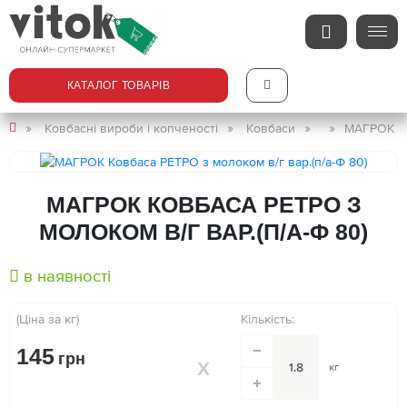
КАТАЛОГ ТОВАРІВ
Ковбасні вироби і копченості
Ковбаси
МАГРОК Ко
МАГРОК КОВБАСА РЕТРО З
МОЛОКОМ В/Г ВАР.(П/А-Ф 80)
в наявності
(Ціна за кг)
Кількість:
145
грн
кг