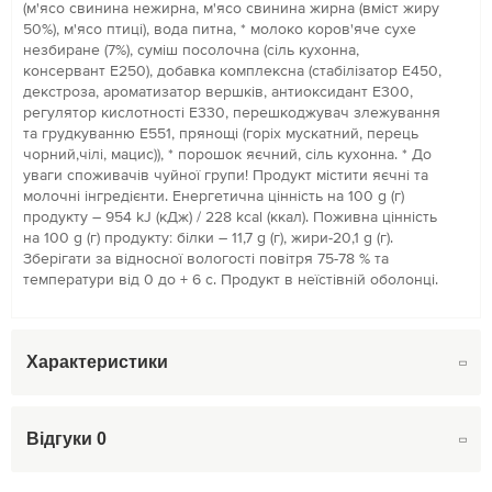
(м'ясо свинина нежирна, м'ясо свинина жирна (вміст жиру
50%), м'ясо птиці), вода питна, * молоко коров'яче сухе
незбиране (7%), суміш посолочна (сіль кухонна,
консервант Е250), добавка комплексна (стабілізатор Е450,
декстроза, ароматизатор вершків, антиоксидант Е300,
регулятор кислотності Е330, перешкоджувач злежування
та грудкуванню Е551, прянощі (горіх мускатний, перець
чорний,чілі, мацис)), * порошок яєчний, сіль кухонна. * До
уваги споживачів чуйної групи! Продукт містити яєчні та
молочні інгредієнти. Енергетична цінність на 100 g (г)
продукту – 954 kJ (кДж) / 228 kcal (ккал). Поживна цінність
на 100 g (г) продукту: білки – 11,7 g (г), жири-20,1 g (г).
Зберігати за відносної вологості повітря 75-78 % та
температури від 0 до + 6 с. Продукт в неїстівній оболонці.
Характеристики
Відгуки
0