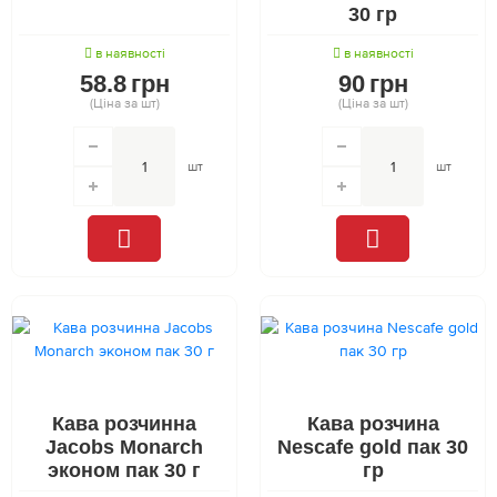
30 гр
в наявності
в наявності
58.8
грн
90
грн
(Ціна за шт)
(Ціна за шт)
шт
шт
Кава розчинна
Кава розчина
Jacobs Monarch
Nescafe gold пак 30
эконом пак 30 г
гр