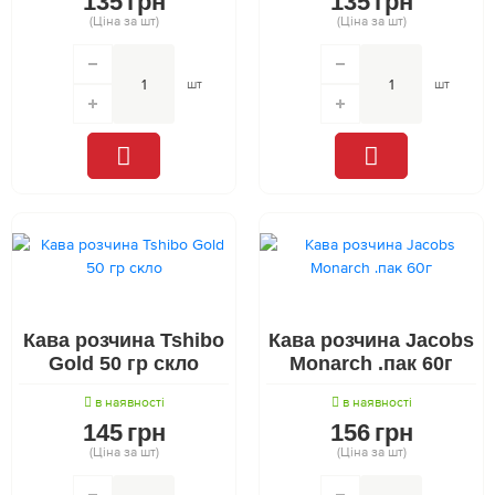
135
грн
135
грн
(Ціна за шт)
(Ціна за шт)
шт
шт
Кава розчина Tshibo
Кава розчина Jacobs
Gold 50 гр скло
Monarch .пак 60г
в наявності
в наявності
145
грн
156
грн
(Ціна за шт)
(Ціна за шт)