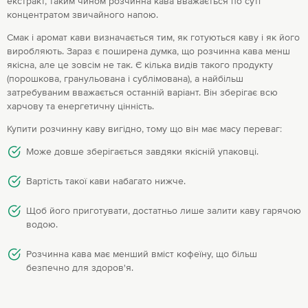
екстракт, таким чином розчинна кава вважається по суті
концентратом звичайного напою.
Смак і аромат кави визначається тим, як готуються каву і як його
виробляють. Зараз є поширена думка, що розчинна кава менш
якісна, але це зовсім не так. Є кілька видів такого продукту
(порошкова, гранульована і сублімована), а найбільш
затребуваним вважається останній варіант. Він зберігає всю
харчову та енергетичну цінність.
Купити розчинну каву вигідно, тому що він має масу переваг:
Може довше зберігається завдяки якісній упаковці.
Вартість такої кави набагато нижче.
Щоб його приготувати, достатньо лише залити каву гарячою
водою.
Розчинна кава має менший вміст кофеїну, що більш
безпечно для здоров'я.