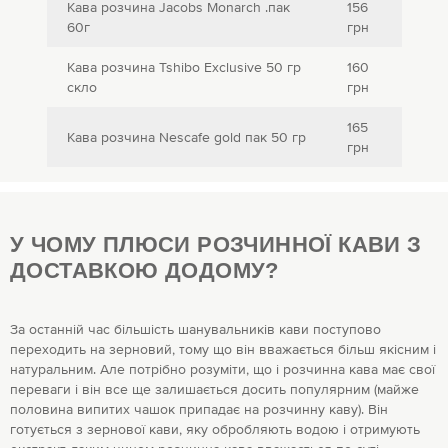
Кава розчина Jacobs Monarch .пак
156
60г
грн
Кава розчина Tshibo Exclusive 50 гр
160
скло
грн
165
Кава розчина Nescafe gold пак 50 гр
грн
У ЧОМУ ПЛЮСИ РОЗЧИННОЇ КАВИ З
ДОСТАВКОЮ ДОДОМУ?
За останній час більшість шанувальників кави поступово
переходить на зерновий, тому що він вважається більш якісним і
натуральним. Але потрібно розуміти, що і розчинна кава має свої
переваги і він все ще залишається досить популярним (майже
половина випитих чашок припадає на розчинну каву). Він
готується з зернової кави, яку обробляють водою і отримують