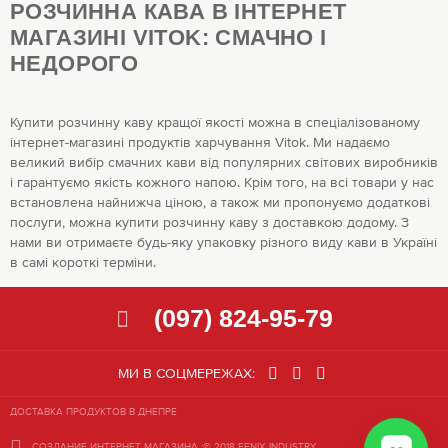
РОЗЧИННА КАВА В ІНТЕРНЕТ
МАГАЗИНІ VITOK: СМАЧНО І
НЕДОРОГО
Купити розчинну каву кращої якості можна в спеціалізованому
інтернет-магазині продуктів харчування Vitok. Ми надаємо
великий вибір смачних кави від популярних світових виробників
і гарантуємо якість кожного напою. Крім того, на всі товари у нас
встановлена найнижча ціною, а також ми пропонуємо додаткові
послуги, можна купити розчинну каву з доставкою додому. З
нами ви отримаєте будь-яку упаковку різного виду кави в Україні
в самі короткі терміни.
(097) 824-95-79
МИ В СОЦМЕРЕЖАХ:
ДОСТАВКА ПРОДУКТОВ В ДНЕПРЕ
СОЗДАНИЕ ИНТЕРНЕТ МАГАЗИНА
:© 2018 FENIX INDUSTRY