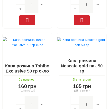
шт
шт
Кава розчина
Кава розчина Tshibo
Nescafe gold пак 50
Exclusive 50 гр скло
гр
в наявності
в наявності
160
грн
165
грн
(Ціна за шт)
(Ціна за шт)
шт
шт