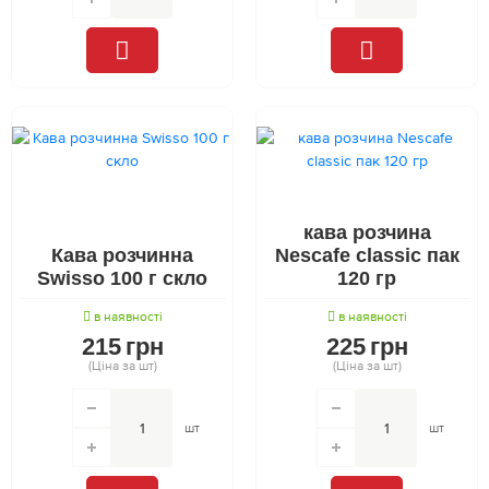
кава розчина
Кава розчинна
Nescafe classic пак
Swisso 100 г скло
120 гр
в наявності
в наявності
215
грн
225
грн
(Ціна за шт)
(Ціна за шт)
шт
шт