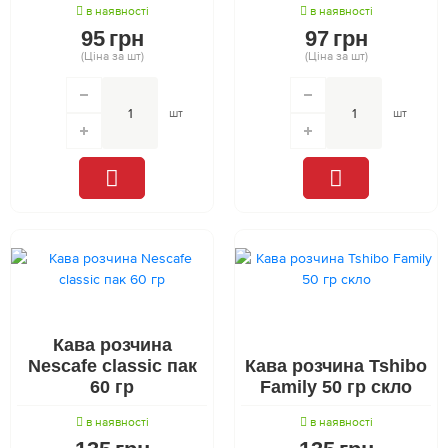
в наявності
в наявності
95
грн
97
грн
(Ціна за шт)
(Ціна за шт)
шт
шт
Кава розчина
Nescafe classic пак
Кава розчина Tshibo
60 гр
Family 50 гр скло
в наявності
в наявності