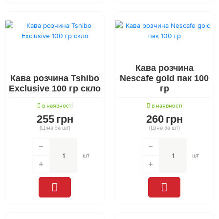
Кава розчина
Кава розчина Tshibo
Nescafe gold пак 100
Exclusive 100 гр скло
гр
в наявності
в наявності
255
грн
260
грн
(Ціна за шт)
(Ціна за шт)
шт
шт