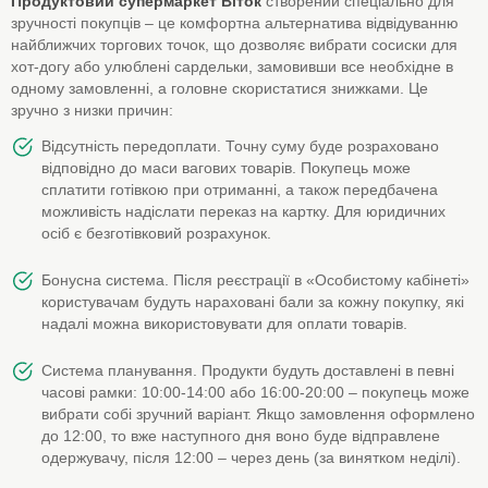
Продуктовий супермаркет Віток
створений спеціально для
зручності покупців – це комфортна альтернатива відвідуванню
найближчих торгових точок, що дозволяє вибрати сосиски для
хот-догу або улюблені сардельки, замовивши все необхідне в
одному замовленні, а головне скористатися знижками. Це
зручно з низки причин:
Відсутність передоплати. Точну суму буде розраховано
відповідно до маси вагових товарів. Покупець може
сплатити готівкою при отриманні, а також передбачена
можливість надіслати переказ на картку. Для юридичних
осіб є безготівковий розрахунок.
Бонусна система. Після реєстрації в «Особистому кабінеті»
користувачам будуть нараховані бали за кожну покупку, які
надалі можна використовувати для оплати товарів.
Система планування. Продукти будуть доставлені в певні
часові рамки: 10:00-14:00 або 16:00-20:00 – покупець може
вибрати собі зручний варіант. Якщо замовлення оформлено
до 12:00, то вже наступного дня воно буде відправлене
одержувачу, після 12:00 – через день (за винятком неділі).