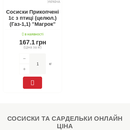
УКРАЇНА
Сосиски Прикопчені
1с з птиці (целюл.)
(Газ-1,1) "Магрок"
в наявності
167.1
грн
(Ціна за кг)
кг
СОСИСКИ ТА САРДЕЛЬКИ ОНЛАЙН
ЦІНА