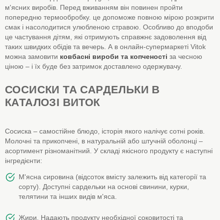
м'ясних виробів. Перед вживанням він повинен пройти
попередню термообробку. це допоможе повною мірою розкрити
смак і насолодитися улюбленою стравою. Особливо до вподоби
це частування дітям, які отримують справжнє задоволення від
таких швидких обідів та вечерь. А в онлайн-супермаркеті Vitok
можна замовити
ковбасні вироби та копченості
за чесною
ціною – і їх буде без затримок доставлено одержувачу.
СОСИСКИ ТА САРДЕЛЬКИ В
КАТАЛОЗІ ВИТОК
Сосиска – самостійне блюдо, історія якого налічує сотні років.
Молочні та прикопчені, в натуральній або штучній оболонці –
асортимент різноманітний. У складі якісного продукту є наступні
інгредієнти:
М'ясна сировина (відсоток вмісту залежить від категорії та
сорту). Доступні сардельки на основі свинини, курки,
телятини та інших видів м'яса.
Жири. Надають продукту необхідної соковитості та