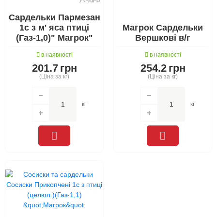
УКРАЇНА
Сардельки Пармезан
1с з м' яса птиці
Магрок Сардельки
(Газ-1,0)" Магрок"
Вершкові в/г
в наявності
в наявності
201.7
грн
254.2
грн
(Ціна за кг)
(Ціна за кг)
кг
кг