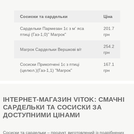
Сосиски та сардельки
Ціна
Сардельки Пармезан 1с з м' яса
201.7
птиці (Газ-1,0)" Магрок"
грн
254.2
Магрок Сардельки Вершкові в/г
грн
Сосиски Прикопчені 1с з птиці
167.1
(целюл.)(Газ-1,1) "Магрок"
грн
ІНТЕРНЕТ-МАГАЗИН VITOK: СМАЧНІ
САРДЕЛЬКИ ТА СОСИСКИ ЗА
ДОСТУПНИМИ ЦІНАМИ
Сосиски та сардельки – продукт, виготовлений із подрібнених