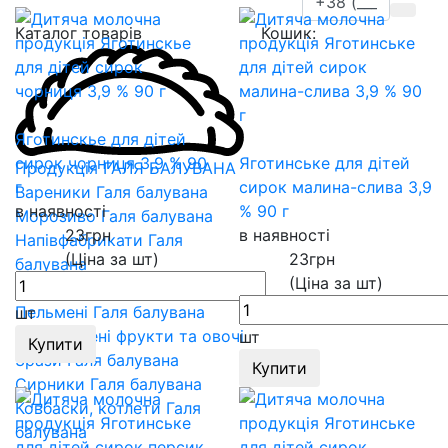
Каталог товарів
Кошик:
Яготинскье для дітей
сирок чорниця 3,9 % 90
Яготинське для дітей
Продукція ГАЛЯ БАЛУВАНА
г
сирок малина-слива 3,9
Вареники Галя балувана
в наявності
% 90 г
Морозиво Галя балувана
23
грн
в наявності
Напівфабрикати Галя
(Ціна за шт)
23
грн
балувана
(Ціна за шт)
Млинці Галя балувана
Пельмені Галя балувана
шт
Заморожені фрукти та овочі
шт
Купити
Зрази Галя балувана
Купити
Сирники Галя балувана
Ковбаски, котлети Галя
балувана