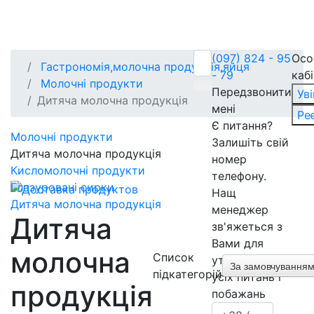
(097) 824 - 95
Осо
Гастрономія,молочна продукція,яйця
- 79
каб
Молочні продукти
Передзвонити
Ув
Дитяча молочна продукція
мені
Ре
Є питання?
Молочні продукти
Залишіть свій
Дитяча молочна продукція
номер
Кисломолочні продукти
телефону.
Глазуровані сирки
Нащ
Дитяча молочна продукція
менеджер
Дитяча
зв'яжеться з
Вами для
молочна
Список
уточнення
За замовчування
підкатегорій
усіх питань і
продукція
побажань