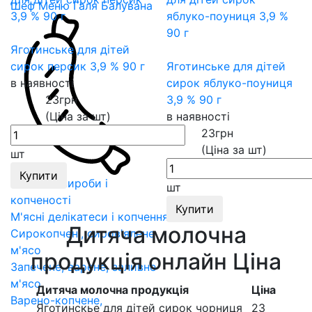
Шеф Меню Галя Балувана
Яготинське для дітей
сирок персик 3,9 % 90 г
Яготинське для дітей
в наявності
сирок яблуко-поуниця
23
грн
3,9 % 90 г
(Ціна за шт)
в наявності
23
грн
(Ціна за шт)
шт
Купити
Ковбасні вироби і
шт
копченості
Купити
М'ясні делікатеси і копчення
Дитяча молочна
Сирокопчені, сиров'ялене
м'ясо
продукція онлайн Ціна
Запечене, варене, заливне
м'ясо
Дитяча молочна продукція
Ціна
Варено-копчене,
Яготинскье для дітей сирок чорниця
23