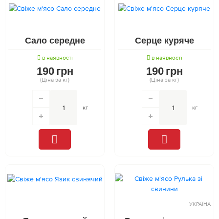
Сало середне
Серце куряче
в наявності
в наявності
190
грн
190
грн
(Ціна за кг)
(Ціна за кг)
кг
кг
УКРАЇНА