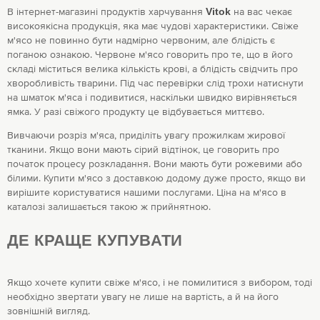
В інтернет-магазині продуктів харчування
Vitok
на вас чекає
високоякісна продукція, яка має чудові характеристики. Свіже
м'ясо не повинно бути надмірно червоним, але блідість є
поганою ознакою. Червоне м'ясо говорить про те, що в його
складі міститься велика кількість крові, а блідість свідчить про
хворобливість тварини. Під час перевірки слід трохи натиснути
на шматок м'яса і подивитися, наскільки швидко вирівняється
ямка. У разі свіжого продукту це відбувається миттєво.
Вивчаючи розріз м'яса, приділіть увагу прожилкам жирової
тканини. Якщо вони мають сірий відтінок, це говорить про
початок процесу розкладання. Вони мають бути рожевими або
білими. Купити м'ясо з доставкою додому дуже просто, якщо ви
вирішите користуватися нашими послугами. Ціна на м'ясо в
каталозі залишається такою ж прийнятною.
ДЕ КРАЩЕ КУПУВАТИ
Якщо хочете купити свіже м'ясо, і не помилитися з вибором, тоді
необхідно звертати увагу не лише на вартість, а й на його
зовнішній вигляд.