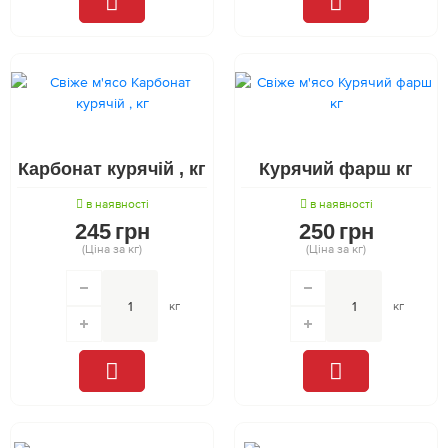
Карбонат курячій , кг
Курячий фарш кг
в наявності
в наявності
245
грн
250
грн
(Ціна за кг)
(Ціна за кг)
кг
кг