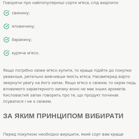
Говорячи про найпопулярніші сорти м'яса, слід виділити:
свинину;
яловичину;
баранину;
куряче м'ясо.
Якщо потрібно свіже м'ясо купити, то краще підійти до покупки
уважніше, ретельно вивчивши якість м'яса. Насамперед варто
звернути увагу на його запах. Якщо м'ясо є свіжим, то окрім ледь
вловимого характерного запаху воно не має інших ароматів.
Кисловастий запах говорить про те, що продукт починає
псуватися і не є свіжим.
ЗА ЯКИМ ПРИНЦИПОМ ВИБИРАТИ
Перед покупкою необхідно вирішити, який сорт вам краще