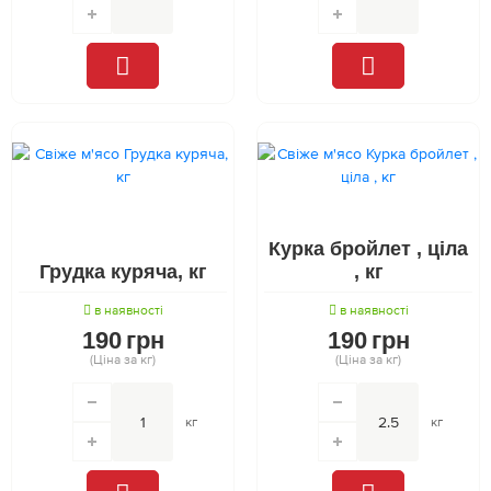
Курка бройлет , ціла
Грудка куряча, кг
, кг
в наявності
в наявності
190
грн
190
грн
(Ціна за кг)
(Ціна за кг)
кг
кг