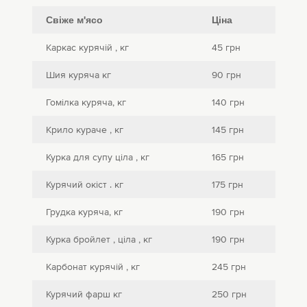
Свіже м'ясо
Ціна
Каркас курячій , кг
45 грн
Шия куряча кг
90 грн
Гомілка куряча, кг
140 грн
Крило кураче , кг
145 грн
Курка для супу ціла , кг
165 грн
Курячий окіст . кг
175 грн
Грудка куряча, кг
190 грн
Курка бройлет , ціла , кг
190 грн
Карбонат курячій , кг
245 грн
Курячий фарш кг
250 грн