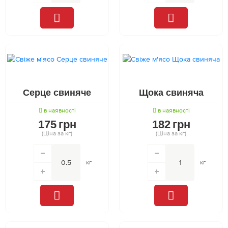
Серце свиняче
Щока свиняча
в наявності
в наявності
175
грн
182
грн
(Ціна за кг)
(Ціна за кг)
кг
кг