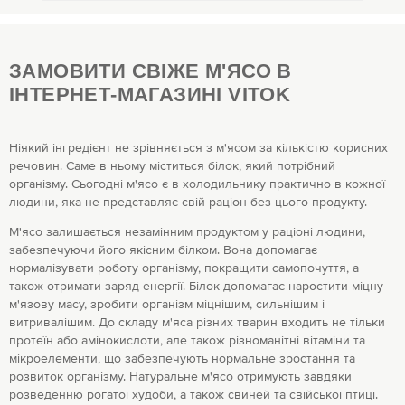
ЗАМОВИТИ СВІЖЕ М'ЯСО В
ІНТЕРНЕТ-МАГАЗИНІ VITOK
Ніякий інгредієнт не зрівняється з м'ясом за кількістю корисних
речовин. Саме в ньому міститься білок, який потрібний
організму. Сьогодні м'ясо є в холодильнику практично в кожної
людини, яка не представляє свій раціон без цього продукту.
М'ясо залишається незамінним продуктом у раціоні людини,
забезпечуючи його якісним білком. Вона допомагає
нормалізувати роботу організму, покращити самопочуття, а
також отримати заряд енергії. Білок допомагає наростити міцну
м'язову масу, зробити організм міцнішим, сильнішим і
витривалішим. До складу м'яса різних тварин входить не тільки
протеїн або амінокислоти, але також різноманітні вітаміни та
мікроелементи, що забезпечують нормальне зростання та
розвиток організму. Натуральне м'ясо отримують завдяки
розведенню рогатої худоби, а також свиней та свійської птиці.