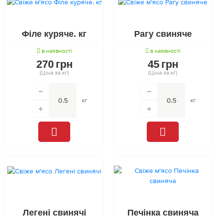
Філе куряче. кг
Рагу свиняче
в наявності
в наявності
270
грн
45
грн
(Ціна за кг)
(Ціна за кг)
кг
кг
Легені свинячі
Печінка свиняча