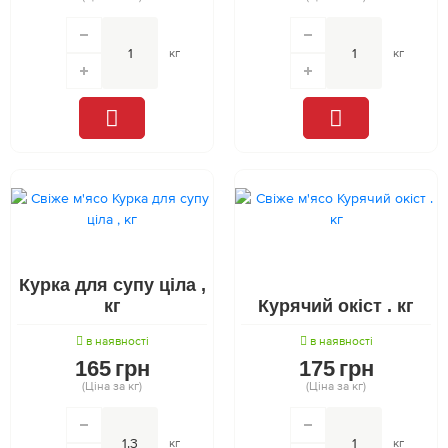
кг
кг
Курка для супу ціла ,
кг
Курячий окіст . кг
в наявності
в наявності
165
грн
175
грн
(Ціна за кг)
(Ціна за кг)
кг
кг