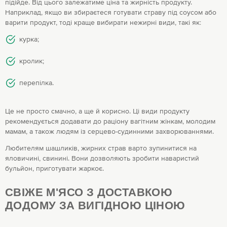
підійде. Від цього залежатиме ціна та жирність продукту.
Наприклад, якщо ви збираєтеся готувати страву під соусом або
варити продукт, тоді краще вибирати нежирні види, такі як:
курка;
кролик;
перепілка.
Це не просто смачно, а ще й корисно. Ці види продукту
рекомендується додавати до раціону вагітним жінкам, молодим
мамам, а також людям із серцево-судинними захворюваннями.
Любителям шашликів, жирних страв варто зупинитися на
яловичині, свинині. Вони дозволяють зробити наваристий
бульйон, приготувати жаркоє.
СВІЖЕ М'ЯСО З ДОСТАВКОЮ
ДОДОМУ ЗА ВИГІДНОЮ ЦІНОЮ