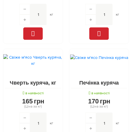
кг
кг
Чверть куряча, кг
Печінка куряча
в наявності
в наявності
165
грн
170
грн
(Ціна за кг)
(Ціна за кг)
кг
кг