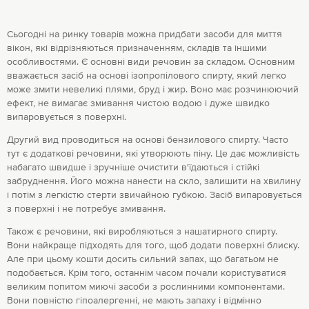
Сьогодні на ринку товарів можна придбати засоби для миття
вікон, які відрізняються призначенням, складів та іншими
особливостями. Є основні види речовин за складом. Основним
вважається засіб на основі ізопропілового спирту, який легко
може змити невеликі плями, бруд і жир. Воно має розчинюючий
ефект, не вимагає змивання чистою водою і дуже швидко
випаровується з поверхні.
Другий вид проводиться на основі бензилового спирту. Часто
тут є додаткові речовини, які утворюють піну. Це дає можливість
набагато швидше і зручніше очистити в'їдаються і стійкі
забруднення. Його можна нанести на скло, залишити на хвилину
і потім з легкістю стерти звичайною губкою. Засіб випаровується
з поверхні і не потребує змивання.
Також є речовини, які виробляються з нашатирного спирту.
Вони найкраще підходять для того, щоб додати поверхні блиску.
Але при цьому кошти досить сильний запах, що багатьом не
подобається. Крім того, останнім часом почали користуватися
великим попитом миючі засоби з рослинними компонентами.
Вони повністю гіпоалергенні, не мають запаху і відмінно