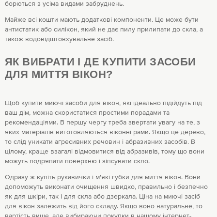
борються з усіма видами забруднень.
Майже всі кошти мають додаткові компоненти. Це може бути
антистатик або силікон, який не дає пилу прилипати до скла, а
також водовідштовхувальне засіб.
ЯК ВИБРАТИ І ДЕ КУПИТИ ЗАСОБИ
ДЛЯ МИТТЯ ВІКОН?
Щоб купити миючі засоби для вікон, які ідеально підійдуть під
ваш дім, можна скористатися простими порадами та
рекомендаціями. В першу чергу треба звертати увагу на те, з
яких матеріалів виготовляються віконні рами. Якщо це дерево,
то слід уникати агресивних речовин і абразивних засобів. В
цілому, краще взагалі відмовитися від абразивів, тому що вони
можуть подряпати поверхню і зіпсувати скло.
Одразу ж купіть рукавички і м'які губки для миття вікон. Вони
допоможуть виконати очищення швидко, правильно і безпечно
як для шкіри, так і для скла або дзеркала. Ціна на миючі засіб
для вікон залежить від його складу. Якщо воно натуральне, то
вартість вище, але вибираючи покупки в нашому інтернет-