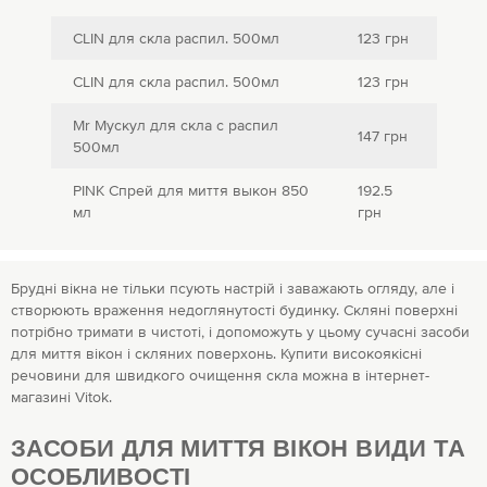
CLIN для скла распил. 500мл
123 грн
CLIN для скла распил. 500мл
123 грн
Mr Мускул для скла с распил
147 грн
500мл
PINK Спрей для миття выкон 850
192.5
мл
грн
Брудні вікна не тільки псують настрій і заважають огляду, але і
створюють враження недоглянутості будинку. Скляні поверхні
потрібно тримати в чистоті, і допоможуть у цьому сучасні засоби
для миття вікон і скляних поверхонь. Купити високоякісні
речовини для швидкого очищення скла можна в інтернет-
магазині Vitok.
ЗАСОБИ ДЛЯ МИТТЯ ВІКОН ВИДИ ТА
ОСОБЛИВОСТІ