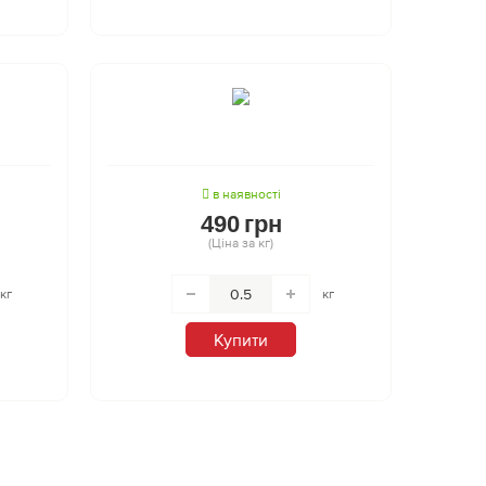
в наявності
490
грн
(Ціна за кг)
кг
кг
Купити