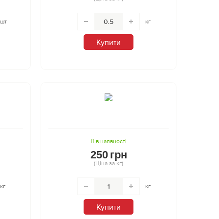
шт
кг
Купити
в наявності
250
грн
(Ціна за кг)
кг
кг
Купити