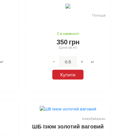
Польша
в наявності
350
грн
(Ціна за кг)
кг
кг
Купити
Азербайджан
ШБ Ізюм золотий ваговий