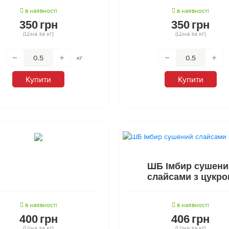
в наявності
в наявності
350
грн
350
грн
(Ціна за кг)
(Ціна за кг)
кг
Купити
Купити
ШБ Імбир сушени
слайсами з цукро
в наявності
в наявності
400
грн
406
грн
(Ціна за кг)
(Ціна за кг)