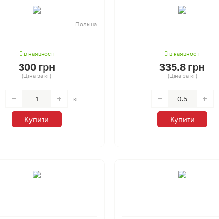
Польша
в наявності
в наявності
300
грн
335.8
грн
(Ціна за кг)
(Ціна за кг)
кг
Купити
Купити