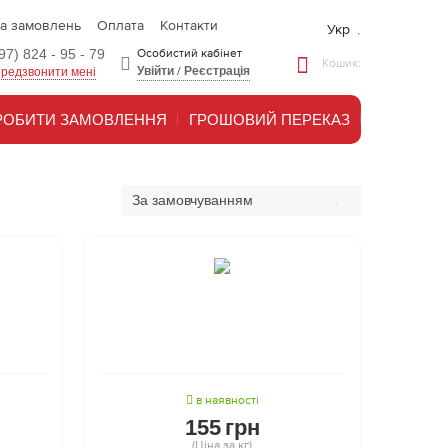
та замовлень
Оплата
Контакти
Укр
97) 824 - 95 - 79
Особистий кабінет
Кошик:
Увійти
/
Реєстрація
редзвонити мені
РОБИТИ ЗАМОВЛЕННЯ
ГРОШОВИЙ ПЕРЕКАЗ
За замовчуванням
в наявності
155
грн
(Ціна за кг)