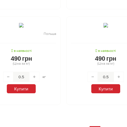
Польша
в наявності
в наявності
490
грн
490
грн
(Ціна за кг)
(Ціна за кг)
кг
Купити
Купити