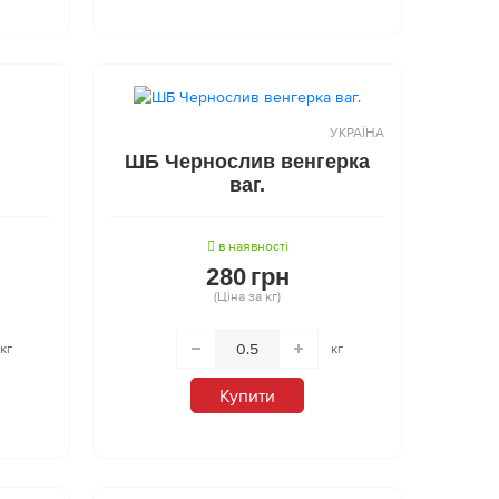
УКРАЇНА
ШБ Чернослив венгерка
ваг.
в наявності
280
грн
(Ціна за кг)
кг
кг
Купити