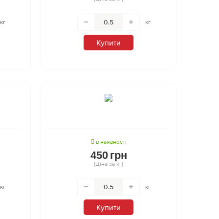
кг
кг
Купити
в наявності
450
грн
(Ціна за кг)
кг
кг
Купити