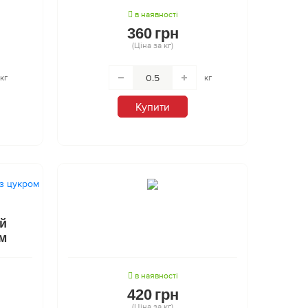
в наявності
360
грн
(Ціна за кг)
кг
кг
Купити
й
м
в наявності
420
грн
(Ціна за кг)