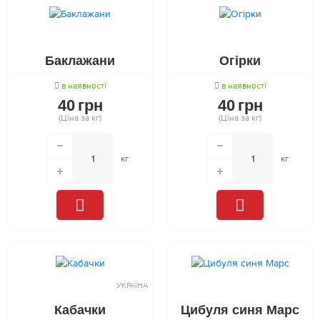
Баклажани
Огірки
в наявності
в наявності
40
грн
40
грн
(Ціна за кг)
(Ціна за кг)
кг
кг
УКРАЇНА
Кабачки
Цибуля синя Марс