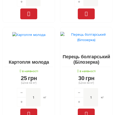
Перець болгарський
Картопля молода
(Білозерка)
в наявності
в наявності
25
грн
30
грн
(Ціна за кг)
(Ціна за кг)
кг
кг