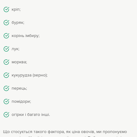
кріп;
буряк;
корінь імбиру;
лук;
морква;
кукурудза (зерно);
перець;
помідори;
огірки і багато інші.
Що стосується такого фактора, як ціна овочів, ми пропонуємо