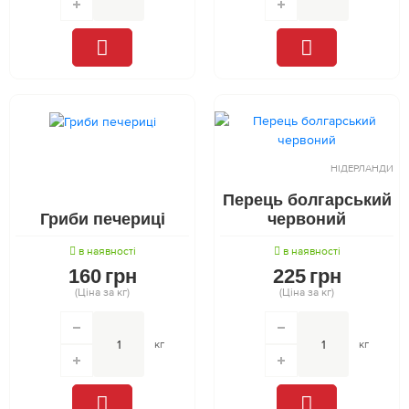
НІДЕРЛАНДИ
Перець болгарський
Гриби печериці
червоний
в наявності
в наявності
160
грн
225
грн
(Ціна за кг)
(Ціна за кг)
кг
кг