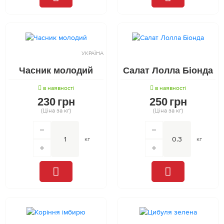
УКРАЇНА
Часник молодий
Салат Лолла Біонда
в наявності
в наявності
230
грн
250
грн
(Ціна за кг)
(Ціна за кг)
кг
кг