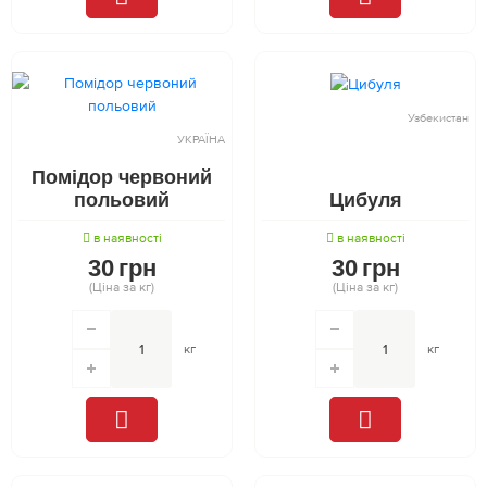
Узбекистан
УКРАЇНА
Помідор червоний
польовий
Цибуля
в наявності
в наявності
30
грн
30
грн
(Ціна за кг)
(Ціна за кг)
кг
кг