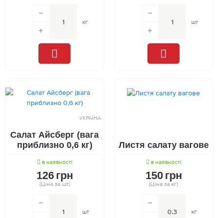
кг
шт
УКРАЇНА
Салат Айсберг (вага
приблизно 0,6 кг)
Листя салату вагове
в наявності
в наявності
126
грн
150
грн
(Ціна за шт)
(Ціна за кг)
шт
кг