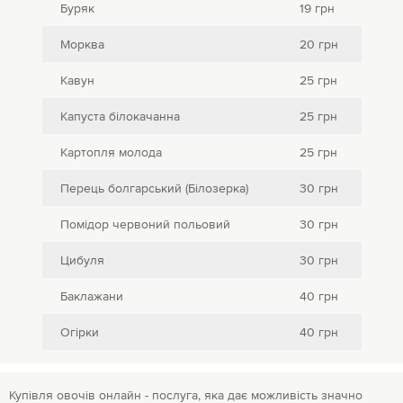
Буряк
19 грн
Морква
20 грн
Кавун
25 грн
Капуста білокачанна
25 грн
Картопля молода
25 грн
Перець болгарський (Білозерка)
30 грн
Помідор червоний польовий
30 грн
Цибуля
30 грн
Баклажани
40 грн
Огірки
40 грн
Купівля овочів онлайн - послуга, яка дає можливість значно