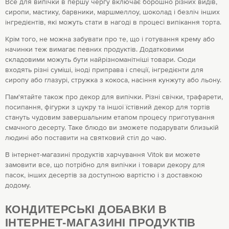
Все для випічки в першу чергу включає борошно різних видів,
сиропи, мастику, барвники, маршмеллоу, шоколад і безліч інших
інгредієнтів, які можуть стати в нагоді в процесі випікання торта.
Крім того, не можна забувати про те, що і готування крему або
начинки теж вимагає певних продуктів. Додатковими
складовими можуть бути найрізноманітніші товари. Сюди
входять різні суміші, іноді приправа і спеції, інгредієнти для
сиропу або глазурі, стружка з кокоса, насіння кунжуту або льону.
Пам'ятайте також про декор для випічки. Різні свічки, трафарети,
посипання, фігурки з цукру та іншої їстівний декор для тортів
стануть чудовим завершальним етапом процесу приготування
смачного десерту. Таке блюдо ви зможете подарувати близькій
людині або поставити на святковий стіл до чаю.
В інтернет-магазині продуктів харчування Vitok ви можете
замовити все, що потрібно для випічки і товари декору для
пасок, інших десертів за доступною вартістю і з доставкою
додому.
КОНДИТЕРСЬКІ ДОБАВКИ В
ІНТЕРНЕТ-МАГАЗИНІ ПРОДУКТІВ