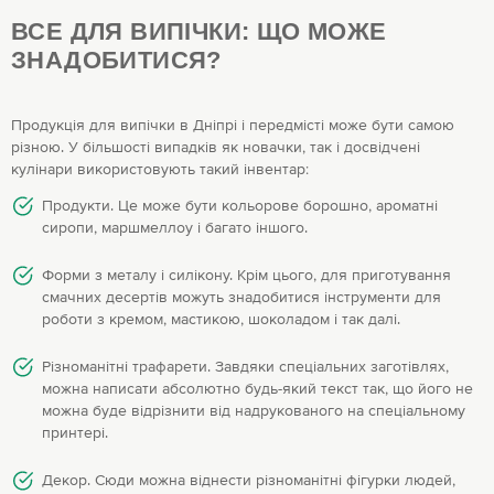
ВСЕ ДЛЯ ВИПІЧКИ: ЩО МОЖЕ
ЗНАДОБИТИСЯ?
Продукція для випічки в Дніпрі і передмісті може бути самою
різною. У більшості випадків як новачки, так і досвідчені
кулінари використовують такий інвентар:
Продукти. Це може бути кольорове борошно, ароматні
сиропи, маршмеллоу і багато іншого.
Форми з металу і силікону. Крім цього, для приготування
смачних десертів можуть знадобитися інструменти для
роботи з кремом, мастикою, шоколадом і так далі.
Різноманітні трафарети. Завдяки спеціальних заготівлях,
можна написати абсолютно будь-який текст так, що його не
можна буде відрізнити від надрукованого на спеціальному
принтері.
Декор. Сюди можна віднести різноманітні фігурки людей,