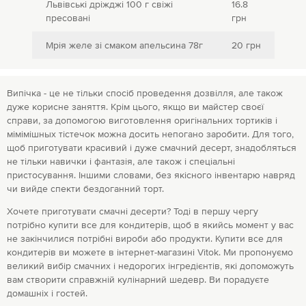
Львівські дріжджі 100 г свіжі
16.8
пресовані
грн
Мрія желе зі смаком апельсина 78г
20 грн
Випічка - це не тільки спосіб проведення дозвілля, але також
дуже корисне заняття. Крім цього, якщо ви майстер своєї
справи, за допомогою виготовлення оригінальних тортиків і
мімімішных тістечок можна досить непогано заробити. Для того,
щоб приготувати красивий і дуже смачний десерт, знадобляться
не тільки навички і фантазія, але також і спеціальні
пристосування. Іншими словами, без якісного інвентарю навряд
чи вийде спекти бездоганний торт.
Хочете приготувати смачні десерти? Тоді в першу чергу
потрібно купити все для кондитерів, щоб в якийсь момент у вас
не закінчилися потрібні вироби або продукти. Купити все для
кондитерів ви можете в інтернет-магазині Vitok. Ми пропонуємо
великий вибір смачних і недорогих інгредієнтів, які допоможуть
вам створити справжній кулінарний шедевр. Ви порадуєте
домашніх і гостей.