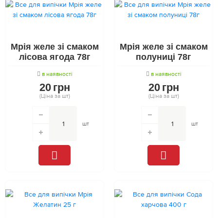
Мрія желе зі смаком
Мрія желе зі смаком
лісова ягода 78г
полуниці 78г
в наявності
в наявності
20
грн
20
грн
(Ціна за шт)
(Ціна за шт)
шт
шт