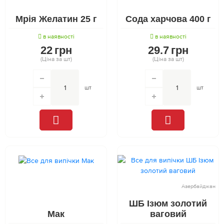
Мрія Желатин 25 г
Сода харчова 400 г
в наявності
в наявності
22
грн
29.7
грн
(Ціна за шт)
(Ціна за шт)
шт
шт
Азербайджан
ШБ Ізюм золотий
Мак
ваговий