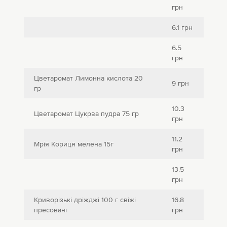
грн
6.1 грн
6.5
грн
Цветаромат Лимонна кислота 20
9 грн
гр
10.3
Цветаромат Цукрва пудра 75 гр
грн
11.2
Мрія Кориця мелена 15г
грн
13.5
грн
Криворізькі дріжджі 100 г свіжі
16.8
пресовані
грн