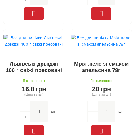
Львівські дріжджі
Мрія желе зі смаком
100 г свіжі пресовані
апельсина 78г
в наявності
в наявності
16.8
грн
20
грн
(Ціна за шт)
(Ціна за шт)
шт
шт