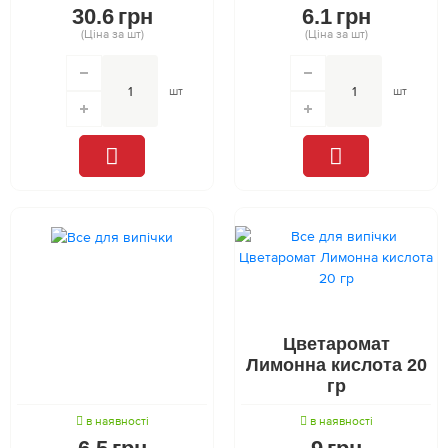
30.6
грн
6.1
грн
(Ціна за шт)
(Ціна за шт)
шт
шт
Цветаромат
Лимонна кислота 20
гр
в наявності
в наявності