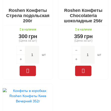
Roshen Конфеты
Roshen Конфеты
Стрела подольская
Chocolateria
200г
шоколадные 256г
в наличии
в наличии
300
грн
359
грн
(Цена за шт)
(Цена за шт)
шт
шт