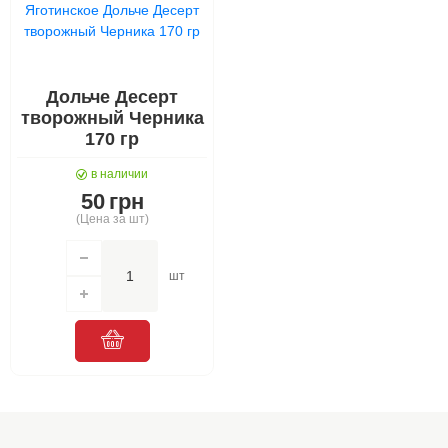
Дольче Десерт
творожный Черника
170 гр
в наличии
50
грн
(Цена за шт)
шт