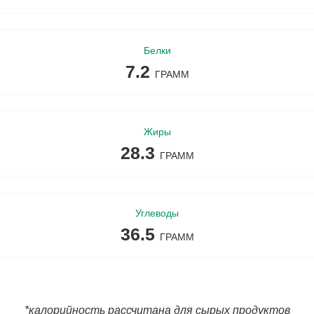
леты Галя Балувана
приготовления
на
стирки
я Балувана
ельное
иты от комаров
Белки
7.2
ГРАММ
Жиры
28.3
ГРАММ
Углеводы
36.5
ГРАММ
*калорийность рассчитана для сырых продуктов