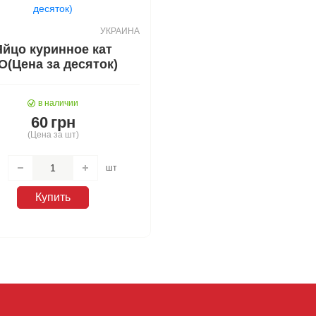
УКРАИНА
Яйцо куринное кат
О(Цена за десяток)
в наличии
60
грн
(Цена за шт)
шт
Купить