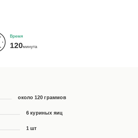
Время
120
минута
около 120 граммов
6 куриных яиц
1 шт