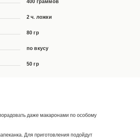
400 граммов
2 ч. ложки
80 гр
по вкусу
50 гр
 порадовать даже макаронами по особому
 запеканка. Для приготовления подойдут