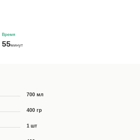
Время
55
минут
700 мл
400 гр
1 шт