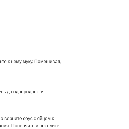
ьте к нему муку. Помешивая,
есь до однородности.
о верните соус с яйцом к
ания. Поперчите и посолите