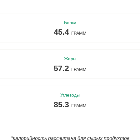
леты Галя Балувана
приготовления
на
стирки
я Балувана
ельное
иты от комаров
Белки
45.4
ГРАММ
Жиры
57.2
ГРАММ
Углеводы
85.3
ГРАММ
*калорийность рассчитана для сырых продуктов