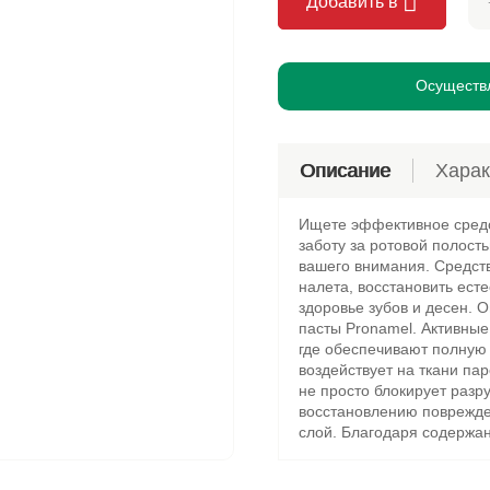
Добавить в
я Балувана
ельное
иты от комаров
Осуществл
Описание
Харак
Ищете эффективное средс
заботу за ротовой полост
вашего внимания. Средств
налета, восстановить ест
здоровье зубов и десен.
пасты Pronamel. Активные
где обеспечивают полную
воздействует на ткани пар
не просто блокирует разр
восстановлению поврежде
слой. Благодаря содержа