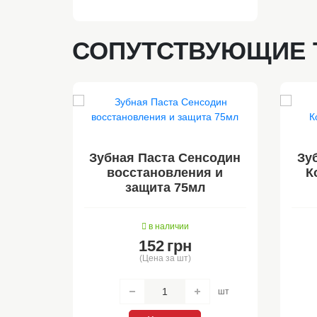
СОПУТСТВУЮЩИЕ 
Зубная Паста Сенсодин
Зу
восстановления и
К
защита 75мл
в наличии
152
грн
(Цена за шт)
шт