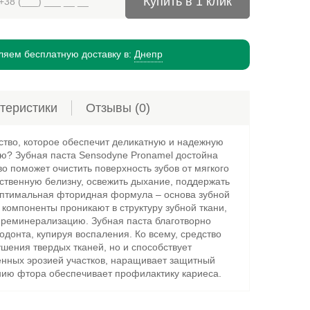
Купить в 1 клик
яем бесплатную доставку в:
Днепр
теристики
Отзывы
(0)
тво, которое обеспечит деликатную и надежную
ью? Зубная паста Sensodyne Pronamel достойна
о поможет очистить поверхность зубов от мягкого
ественную белизну, освежить дыхание, поддержать
 Оптимальная фторидная формула – основа зубной
 компоненты проникают в структуру зубной ткани,
 реминерализацию. Зубная паста благотворно
одонта, купируя воспаления. Ко всему, средство
ушения твердых тканей, но и способствует
нных эрозией участков, наращивает защитный
нию фтора обеспечивает профилактику кариеса.