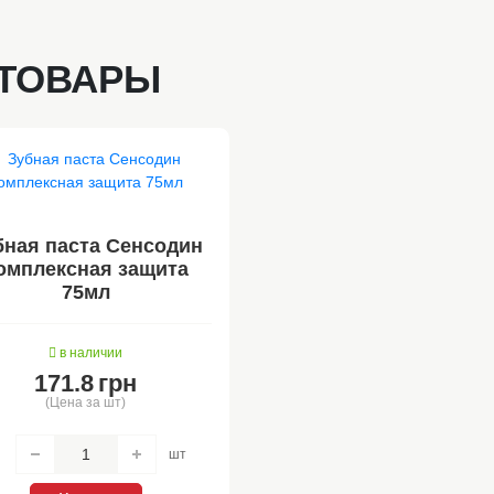
ТОВАРЫ
бная паста Сенсодин
омплексная защита
75мл
в наличии
171.8
грн
(Цена за шт)
шт