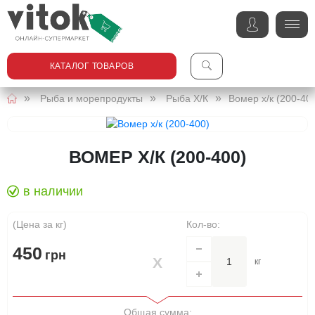
КАТАЛОГ ТОВАРОВ
Рыба и морепродукты
Рыба Х/К
Вомер х/к (200-40
ВОМЕР Х/К (200-400)
в наличии
(Цена за кг)
Кол-во:
450
грн
кг
Общая сумма: