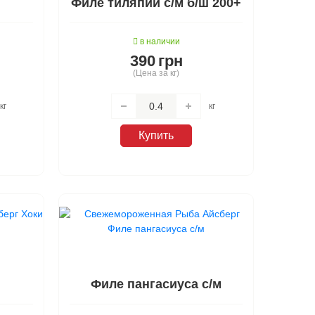
Филе тиляпии с/м б/ш 200+
в наличии
390
грн
(Цена за кг)
кг
кг
Купить
Филе пангасиуса с/м