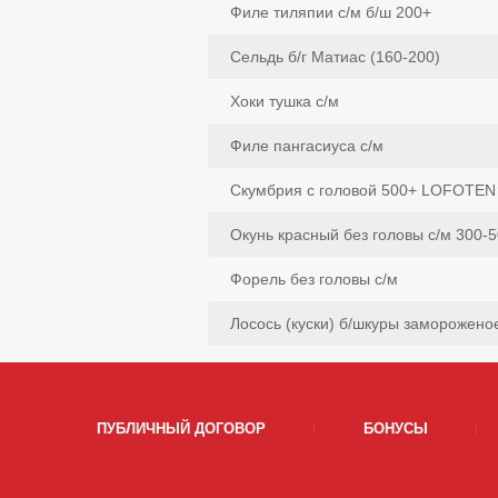
Филе тиляпии с/м б/ш 200+
Сельдь б/г Матиас (160-200)
Хоки тушка с/м
Филе пангасиуса с/м
Скумбрия с головой 500+ LOFOTEN 
Окунь красный без головы с/м 300-5
Форель без головы с/м
Лосось (куски) б/шкуры заморожено
ПУБЛИЧНЫЙ ДОГОВОР
БОНУСЫ