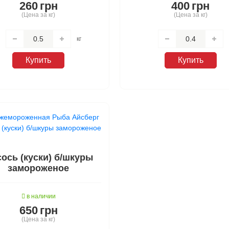
260
грн
400
грн
(Цена за кг)
(Цена за кг)
кг
Купить
Купить
ось (куски) б/шкуры
замороженое
в наличии
650
грн
(Цена за кг)