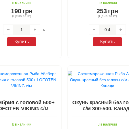
в наличии
в наличии
190
грн
253
грн
(Цена за кг)
(Цена за кг)
кг
Купить
Купить
мбрия с головой 500+
Окунь красный без г
OFOTEN VIKING с/м
с/м 300-500, Кана
в наличии
в наличии