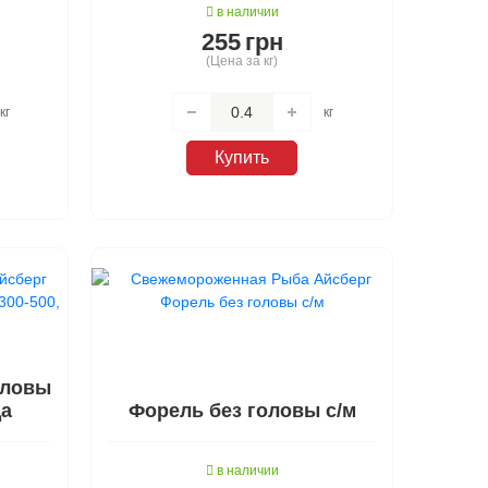
в наличии
255
грн
(Цена за кг)
кг
кг
Купить
оловы
да
Форель без головы с/м
в наличии