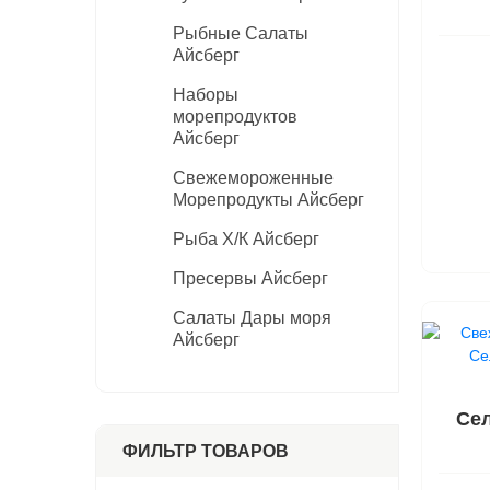
ШОКОЛАД И ДЕСЕРТЫ
Колбаски, кот
Еда быстрого 
Женская гигие
Средства для 
Рыбные Салаты
НАПИТКИ
Айсберг
Шеф Меню Гал
Масло растит
Средства защ
ЛИЧНАЯ ГИГИЕНА
Наборы
Снеки
морепродуктов
ТОВАРЫ ДЛЯ ЖИВОТНЫХ
Айсберг
Свежемороженные
БЫТОВАЯ ХИМИЯ
Морепродукты Айсберг
ТОВАРЫ ДЛЯ ДОМА
Рыба Х/К Айсберг
Пресервы Айсберг
Салаты Дары моря
Айсберг
Сел
ФИЛЬТР ТОВАРОВ