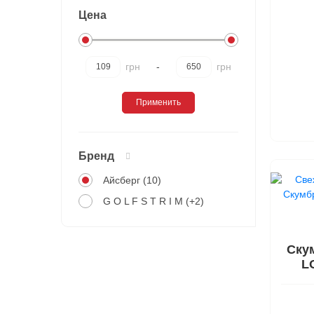
Цена
грн
-
грн
Применить
Бренд
Айсберг (10)
G O L F S T R I M (+2)
Ску
L