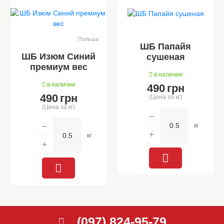
Польша
ШБ Папайя
ШБ Изюм Синий
сушеная
премиум вес
в наличии
в наличии
490
грн
490
грн
(Цена за кг)
(Цена за кг)
кг
кг
(097) 824-95-79