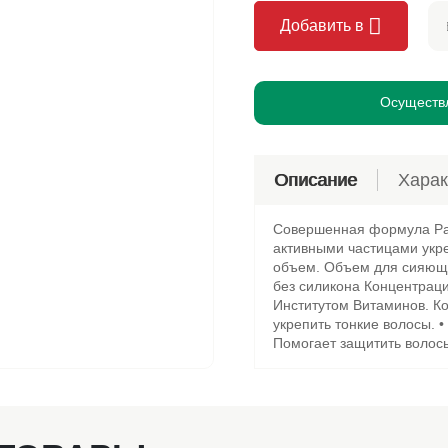
леты Галя Балувана
приготовления
на
стирки
Добавить в
я Балувана
ельное
иты от комаров
Осуществл
Описание
Харак
Совершенная формула Pan
активными частицами укр
объем. Объем для сияющи
без силикона Концентрац
Институтом Витаминов. К
укрепить тонкие волосы. 
Помогает защитить волосы