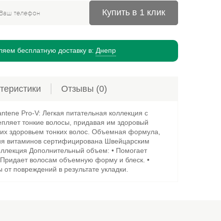
Купить в 1 клик
яем бесплатную доставку в:
Днепр
теристики
Отзывы
(0)
tene Pro-V: Легкая питательная коллекция с
епляет тонкие волосы, придавая им здоровый
х здоровьем тонких волос. Объемная формула,
ия витаминов сертифицирована Швейцарским
оллекция Дополнительный объем: • Помогает
• Придает волосам объемную форму и блеск. •
 от повреждений в результате укладки.