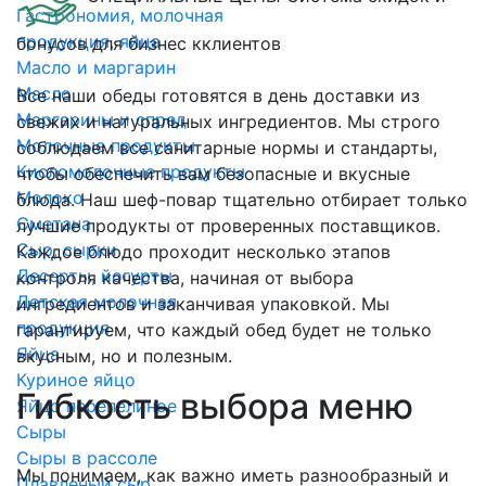
Гастрономия, молочная
продукция, яйца
бонусов для бизнес кклиентов
Масло и маргарин
Масло
Все наши обеды готовятся в день доставки из
Маргарины и спред
свежих и натуральных ингредиентов. Мы строго
Молочные продукты
соблюдаем все санитарные нормы и стандарты,
Кисломолочные продукты
чтобы обеспечить вам безопасные и вкусные
Молоко
блюда. Наш шеф-повар тщательно отбирает только
Сметана
лучшие продукты от проверенных поставщиков.
Сыр, сырки
Каждое блюдо проходит несколько этапов
Десерты, йогурты
контроля качества, начиная от выбора
Детская молочная
ингредиентов и заканчивая упаковкой. Мы
продукция
гарантируем, что каждый обед будет не только
Яйца
вкусным, но и полезным.
Куриное яйцо
Гибкость выбора меню
Яйцо перепелиное
Сыры
Сыры в рассоле
Мы понимаем, как важно иметь разнообразный и
Плавленый сыр