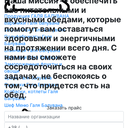
Наша миссия — обеспечить
вас питательными и
Продукция ГАЛЯ БАЛУВАНА
вкусными обедами, которые
Вареники Галя балувана
помогут вам оставаться
Мороженое Галя Балувана
здоровыми и энергичными
Полуфабрикаты Галя
Балувана
на протяжении всего дня. С
Блинчики Галя Балувана
нами вы сможете
Пельмени Галя Балувана
Замороженные фрукты и
сосредоточиться на своих
овощи
задачах, не беспокоясь о
Зразы Галя балувана
том, что придется есть на
Сырники Галя Балувана
Колбаски, котлеты Галя
обед.
Балувана
Шеф Меню Галя Балувана
Заказать прайс