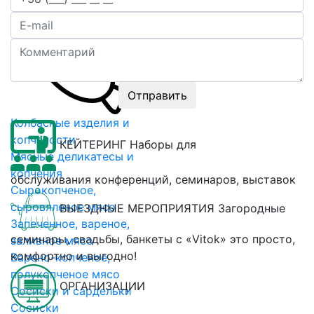
Отправить
Колбасные изделия и
копчености
КЕЙТЕРИНГ
Наборы для
Мясные деликатесы и
копчения
обслуживания конференций, семинаров, выставок
Сырокопченое,
сыровяленое мясо
ВЫЕЗДНЫЕ МЕРОПРИЯТИЯ
Загородные
Запеченное, вареное,
семинары, свадьбы, банкеты с «Vitok» это просто,
заливное мясо
комфортно и выгодно!
Варено-копченое,
полукопченое мясо
ОРГАНИЗАЦИИ
Сосиски и сардельки
Сосиски