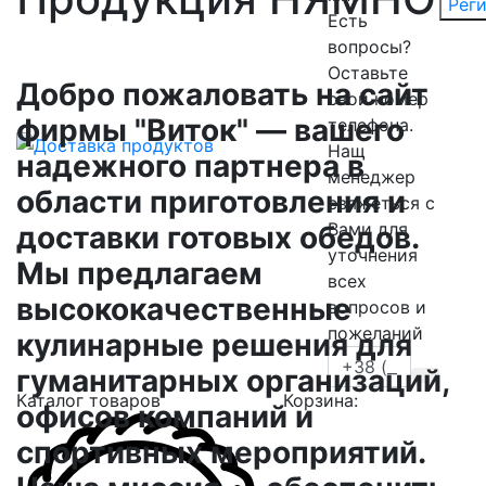
Рег
Есть
вопросы?
Оставьте
Добро пожаловать на сайт
свой номер
фирмы "Виток" — вашего
телефона.
Нащ
надежного партнера в
менеджер
области приготовления и
свяжеться с
Вами для
доставки готовых обедов.
уточнения
Мы предлагаем
всех
высококачественные
вопросов и
пожеланий
кулинарные решения для
гуманитарных организаций,
Каталог товаров
Корзина:
офисов компаний и
спортивных мероприятий.