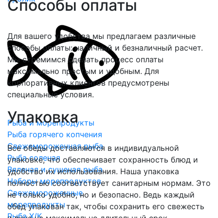
Способы оплаты
Для вашего удобства мы предлагаем различные
способы оплаты: наличный и безналичный расчет.
Мы стремимся сделать процесс оплаты
максимально простым и удобным. Для
корпоративных клиентов предусмотрены
специальные условия.
Упаковка
Рыба и морепродукты
Рыба горячего копчения
Свежемороженная рыба
Все обеды доставляются в индивидуальной
Рыба соленая
упаковке, что обеспечивает сохранность блюд и
Вяленая и сушеная рыба
удобство их использования. Наша упаковка
Наборы морепродуктов
полностью соответствует санитарным нормам. Это
Свежемороженные
не только удобно, но и безопасно. Ведь каждый
морепродукты
обед упакован так, чтобы сохранить его свежесть
Рыба Х/К
и вкус на максимально длительный срок.