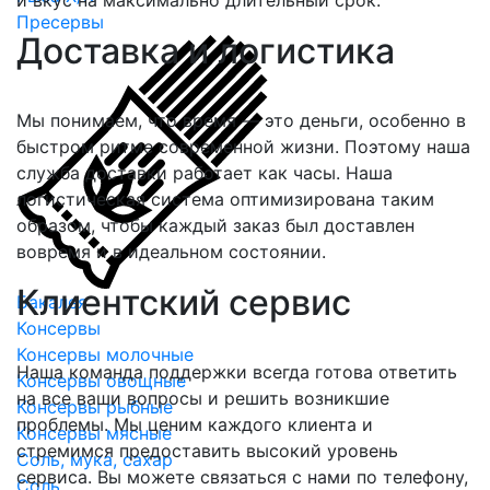
Пресервы
Доставка и логистика
Мы понимаем, что время — это деньги, особенно в
быстром ритме современной жизни. Поэтому наша
служба доставки работает как часы. Наша
логистическая система оптимизирована таким
образом, чтобы каждый заказ был доставлен
вовремя и в идеальном состоянии.
Клиентский сервис
Бакалея
Консервы
Консервы молочные
Наша команда поддержки всегда готова ответить
Консервы овощные
на все ваши вопросы и решить возникшие
Консервы рыбные
проблемы. Мы ценим каждого клиента и
Консервы мясные
стремимся предоставить высокий уровень
Соль, мука, сахар
сервиса. Вы можете связаться с нами по телефону,
Соль