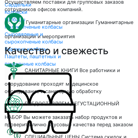
Осуществляем поставки для групповых заказов
Сардельки
сотрудников офисов компаний.
Колбаски
Колбасы
Гуманитарные организации
Гуманнитарные
Полукопченые колбасы
Сыровяленые и
организации и мероприятия
сырокопченые колбасы
Качество и свежесть
Вареные колбасы
Паштеты, паштетных и
печеночные колбасы
САНИТАРНЫЕ КНИГИ
Все работники и
оборудование проходят медецинское
обследование и санитарную обработку
ПРЕДОСТАВЛЯЕМ ДЕГУСТАЦИОННЫЙ
НАБОР
Вы можете заказать набор продуктов и
проверить лично вкусовые качества перед заказом
СПЕЦИАЛЬНЫЕ ЦЕНЫ
Система скидок и