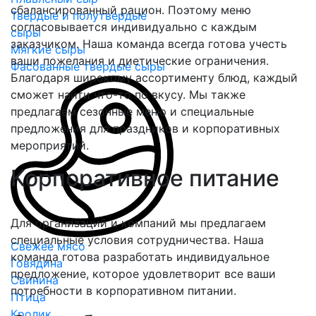
сбалансированный рацион. Поэтому меню
Твердые и полутвердые
согласовывается индивидуально с каждым
сыры
заказчиком. Наша команда всегда готова учесть
Мягкие сыры
ваши пожелания и диетические ограничения.
Фасованные твердые сыры
Благодаря широкому ассортименту блюд, каждый
сможет найти что-то по вкусу. Мы также
предлагаем сезонные меню и специальные
предложения для праздников и корпоративных
мероприятий.
Корпоративное питание
Для организаций и компаний мы предлагаем
специальные условия сотрудничества. Наша
Свежее мясо
команда готова разработать индивидуальное
Говядина
предложение, которое удовлетворит все ваши
Свинина
потребности в корпоративном питании.
Птица
Кролик