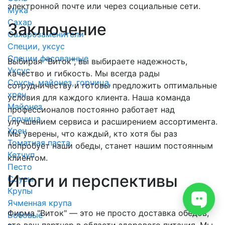
электронной почте или через социальные сети.
Мука
Сахар
Заключение
Сахарозаменители
Специи, уксус
Специи фасованные
Выбирая "Виток", вы выбираете надежность,
Уксус
качество и гибкость. Мы всегда рады
Соусы, майонез, горчица,
сотрудничеству и готовы предложить оптимальные
хрен
условия для каждого клиента. Наша команда
Майонез
профессионалов постоянно работает над
Горчица
улучшением сервиса и расширением ассортимента.
Хрен
Мы уверены, что каждый, кто хотя бы раз
Томатная паста
попробует наши обеды, станет нашим постоянным
Кетчуп
клиентом.
Песто
Итоги и перспективы
Соусы
Крупы
Ячменная крупа
Фирма "Виток" — это не просто доставка обедов,
Бобовые
это ваш партнер в области здорового питания. Мы