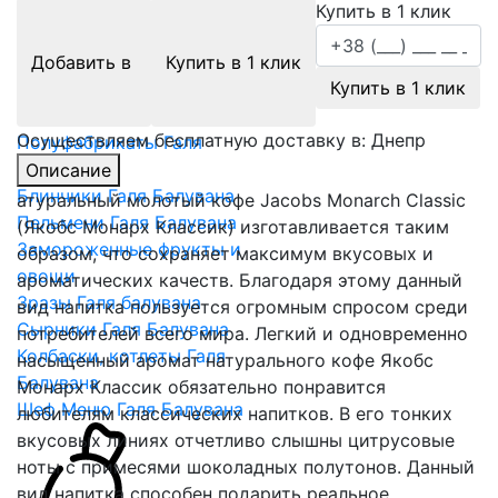
Купить в 1 клик
Продукция ГАЛЯ БАЛУВАНА
Добавить в
Купить в 1 клик
Купить в 1 клик
Вареники Галя балувана
Мороженое Галя Балувана
Осуществляем бесплатную доставку в:
Днепр
Полуфабрикаты Галя
Балувана
Описание
Блинчики Галя Балувана
атуральный молотый кофе Jacobs Monarch Classic
Пельмени Галя Балувана
(Якобс Монарх Классик) изготавливается таким
Замороженные фрукты и
образом, что сохраняет максимум вкусовых и
овощи
ароматических качеств. Благодаря этому данный
Зразы Галя балувана
вид напитка пользуется огромным спросом среди
Сырники Галя Балувана
потребителей всего мира. Легкий и одновременно
Колбаски, котлеты Галя
насыщенный аромат натурального кофе Якобс
Балувана
Монарх Классик обязательно понравится
Шеф Меню Галя Балувана
любителям классических напитков. В его тонких
вкусовых линиях отчетливо слышны цитрусовые
ноты с примесями шоколадных полутонов. Данный
вид напитка способен подарить реальное