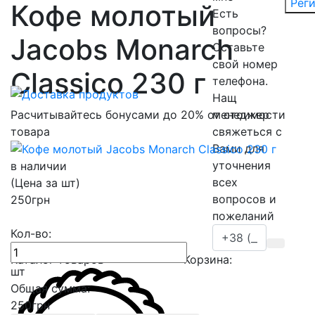
Рег
Кофе молотый
Есть
вопросы?
Jacobs Monarch
Оставьте
свой номер
Classico 230 г
телефона.
Нащ
Расчитывайтесь бонусами до 20% от стоимости
менеджер
товара
свяжеться с
Вами для
уточнения
в наличии
всех
(Цена за шт)
вопросов и
250
грн
пожеланий
Кол-во:
Каталог товаров
Корзина:
шт
Общая сумма:
250
грн