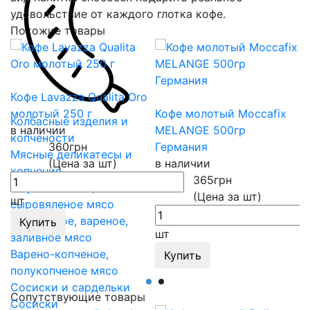
удовольствие от каждого глотка кофе.
Похожие товары
Кофе Lavazza Qualita Oro
К
молотый 250 г
Кофе молотый Moccafix
G
Колбасные изделия и
в наличии
MELANGE 500гр
в
копчености
360
грн
Германия
Мясные деликатесы и
(Цена за шт)
в наличии
копчения
365
грн
Сырокопченое,
(Цена за шт)
шт
ш
сыровяленое мясо
Запеченное, вареное,
Купить
шт
заливное мясо
Варено-копченое,
Купить
полукопченое мясо
Сосиски и сардельки
Сопутствующие товары
Сосиски