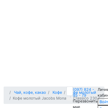
(097) 824 -
Личн
Чай, кофе, какао
Кофе
Кофе молотый
95 - 79
каби
Кофе молотый Jacobs Monarch Classico 230 г
Перезвонить
Вой
мне