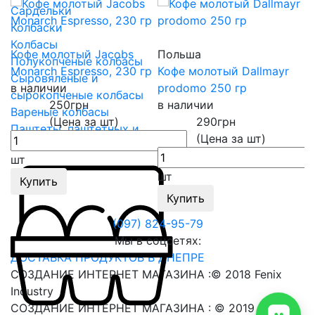
Сардельки
Колбаски
Колбасы
Кофе молотый Jacobs
Польша
Полукопченые колбасы
Monarch Espresso, 230 гр
Кофе молотый Dallmayr
Сыровяленые и
в наличии
prodomo 250 гр
сырокопченые колбасы
250
грн
в наличии
Вареные колбасы
(Цена за шт)
290
грн
Паштеты, паштетных и
(Цена за шт)
печеночные колбасы
шт
шт
Купить
Купить
(097) 824-95-79
Мы в соцсетях:
ДОСТАВКА ПРОДУКТОВ В ДНЕПРЕ
СОЗДАНИЕ ИНТЕРНЕТ МАГАЗИНА
:© 2018 Fenix
Industry
СОЗДАНИЕ ИНТЕРНЕТ МАГАЗИНА
: © 2019 Fenix