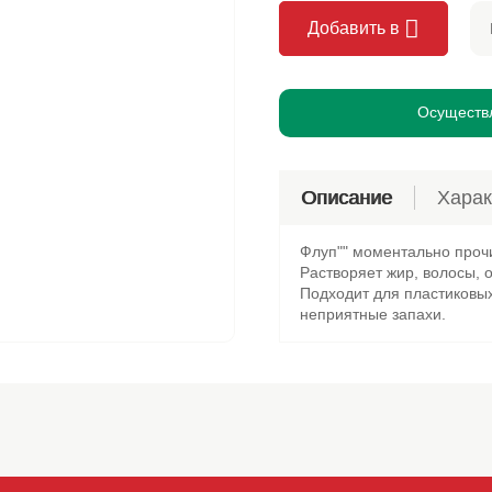
леты Галя Балувана
приготовления
на
стирки
Добавить в
я Балувана
ельное
иты от комаров
Осуществл
Описание
Харак
Флуп"" моментально прочи
Растворяет жир, волосы, 
Подходит для пластиковых
неприятные запахи.