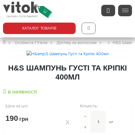
КАТАЛОГ ТОВАРІВ
Особиста Гігієна
Догляд за волоссям
H&S Шампун
H&S ШАМПУНЬ ГУСТІ ТА КРІПКІ
400МЛ
в наявності
(Ціна за шт)
Кількість:
190
грн
шт