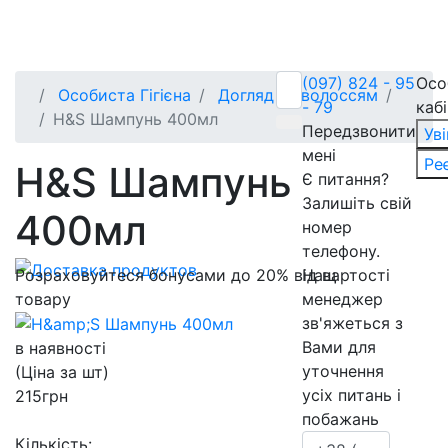
(097) 824 - 95
Осо
Особиста Гігієна
Догляд за волоссям
- 79
каб
H&S Шампунь 400мл
Передзвонити
Ув
мені
Ре
H&S Шампунь
Є питання?
Залишіть свій
400мл
номер
телефону.
Розраховуйтеся бонусами до 20% від вартості
Нащ
товару
менеджер
зв'яжеться з
Вами для
в наявності
уточнення
(Ціна за шт)
усіх питань і
215
грн
побажань
Кількість: