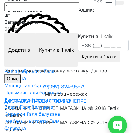
Каталог товарів
Кошик:
шт
Загальна сума:
215
грн
Купити в 1 клік
Продукція ГАЛЯ БАЛУВАНА
Додати в
Купити в 1 клік
Купити в 1 клік
Вареники Галя балувана
Морозиво Галя балувана
Здійснюємо безкоштовну доставку:
Дніпро
Напівфабрикати Галя
балувана
Опис
Млинці Галя балувана
(097) 824-95-79
Пельмені Галя балувана
Ми в соцмережах:
Заморожені фрукти та овочі
ДОСТАВКА ПРОДУКТОВ В ДНЕПРЕ
Зрази Галя балувана
СОЗДАНИЕ ИНТЕРНЕТ МАГАЗИНА
:© 2018 Fenix
Сирники Галя балувана
Industry
Ковбаски, котлети Галя
СОЗДАНИЕ ИНТЕРНЕТ МАГАЗИНА
: © 2019 Fenix
балувана
Industry