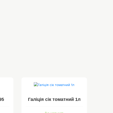
95
Галіція сік томатний 1л
Галіц