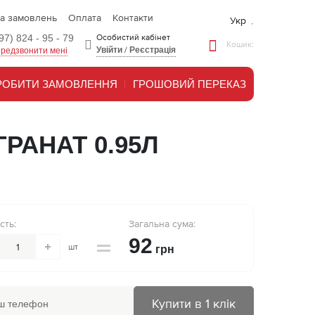
та замовлень
Оплата
Контакти
Укр
97) 824 - 95 - 79
Особистий кабінет
Кошик:
Увійти
/
Реєстрація
редзвонити мені
РОБИТИ ЗАМОВЛЕННЯ
ГРОШОВИЙ ПЕРЕКАЗ
РАНАТ 0.95Л
сть:
Загальна сума:
92
шт
грн
Купити в 1 клік