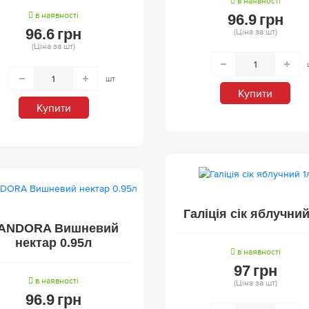
в наявності
в наявності
96.9
грн
96.6
грн
(Ціна за шт)
(Ціна за шт)
шт
Купити
Купити
Галіція сік яблучний
ANDORA Вишневий
нектар 0.95л
в наявності
97
грн
в наявності
(Ціна за шт)
96.9
грн