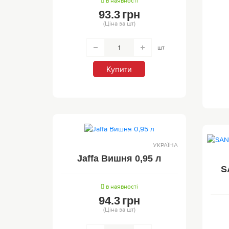
в наявності
93.3
грн
(Ціна за шт)
шт
Купити
УКРАЇНА
Jaffa Вишня 0,95 л
S
в наявності
94.3
грн
(Ціна за шт)