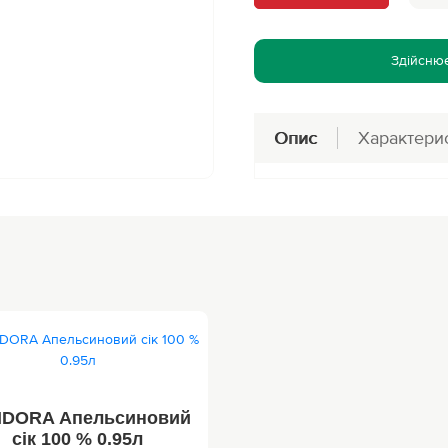
ети Галя балувана
приготовления
ання
я Балувана
не
 від комарів
Здійсню
Опис
Характери
DORA Апельсиновий
сік 100 % 0.95л