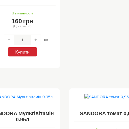
в наявності
160
грн
(Ціна за шт)
шт
Купити
DORA Мультівітамін
SANDORA томат 0,
0.95л