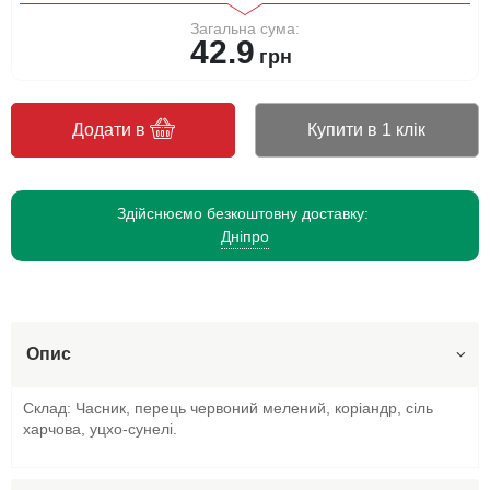
Загальна сума:
42.9
грн
Додати в
Купити в 1 клік
Здійснюємо безкоштовну доставку:
Дніпро
Опис
Склад: Часник, перець червоний мелений, коріандр, сіль
харчова, уцхо-сунелі.