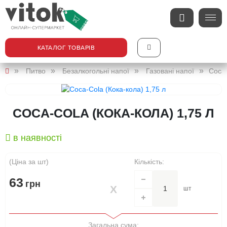
КАТАЛОГ ТОВАРІВ
Питво
Безалкогольні напої
Газовані напої
Coca-
COCA-COLA (КОКА-КОЛА) 1,75 Л
в наявності
(Ціна за шт)
Кількість:
63
грн
шт
Загальна сума: