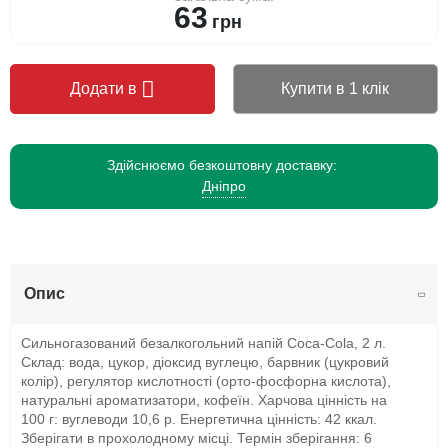
63
грн
Додати в
Купити в 1 клік
Здійснюємо безкоштовну доставку:
Дніпро
Опис
Сильногазований безалкогольний напій Coca-Cola, 2 л.
Склад: вода, цукор, діоксид вуглецю, барвник (цукровий
колір), регулятор кислотності (орто-фосфорна кислота),
натуральні ароматизатори, кофеїн. Харчова цінність на
100 г: вуглеводи 10,6 р. Енергетична цінність: 42 ккал.
Зберігати в прохолодному місці. Термін зберігання: 6